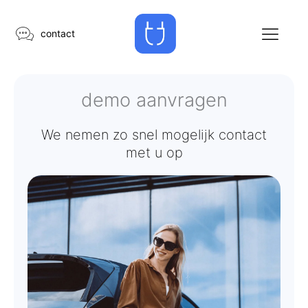
Ga
naar
contact
de
inhoud
demo aanvragen
We nemen zo snel mogelijk contact
met u op