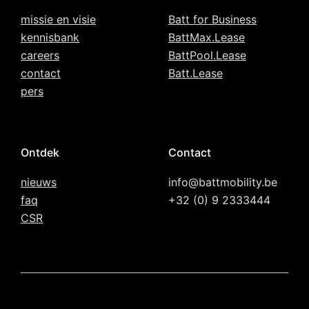
missie en visie
Batt for Business
kennisbank
BattMax.Lease
careers
BattPool.Lease
contact
Batt.Lease
pers
Ontdek
Contact
nieuws
info@battmobility.be
faq
+32 (0) 9 2333444
CSR