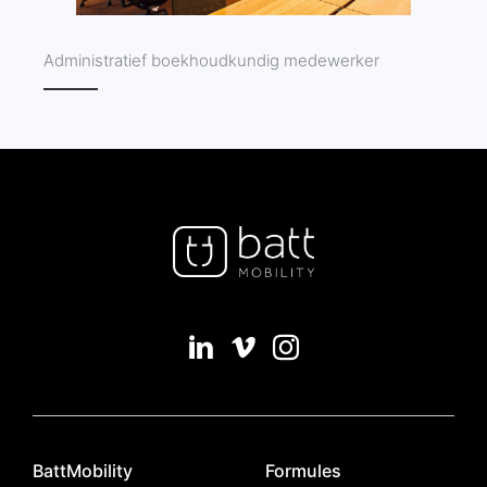
Administratief boekhoudkundig medewerker
BattMobility
Formules