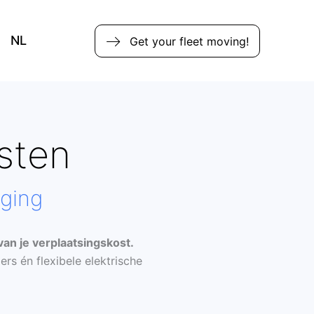
NL
Get your fleet moving!
sten
rging
an je verplaatsingskost.
rs én flexibele elektrische