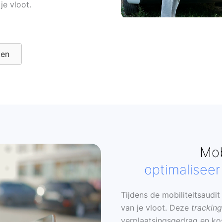
je vloot.
ten
Mob
optimaliseer 
Tijdens de mobiliteitsaudi
van je vloot. Deze
tracking
verplaatsingsgedrag en kos