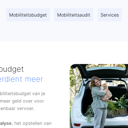
Mobiliteitsbudget
Mobiliteitsaudit
Services
sbudget
erdient meer
iliteitsbudget van je
meer geld over voor
enbaar vervoer.
alyse
, het opstellen van