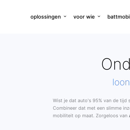
Ga
naar
oplossingen
voor wie
battmobi
de
inhoud
Ond
loon
Wist je dat auto's 95% van de tijd 
Combineer dat met een slimme inzet 
mobiliteit op maat. Zorgeloos van