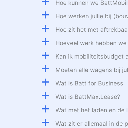
a
Hoe kunnen we BattMobili
a
Hoe werken jullie bij (b
a
Hoe zit het met aftrekba
a
Hoeveel werk hebben we 
a
Kan ik mobiliteitsbudget 
a
Moeten alle wagens bij ju
a
Wat is Batt for Business
a
Wat is BattMax.Lease?
a
Wat met het laden en de l
a
Wat zit er allemaal in de p