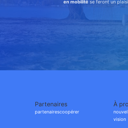
en mobilité
se feront un plais
Partenaires
À pr
partenaires
coopérer
nouvel
vision