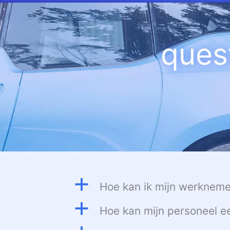
Aller
au
contenu
ques
a
Hoe kan ik mijn werkneme
a
Hoe kan mijn personeel e