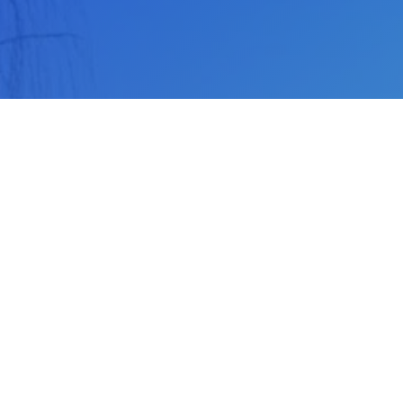
Des questions ? Prenez
rendez-vous avec un
représentant commercial
Vous souhaitez en savoir plus sur
nos formules
ou
obtenir une offre sur mesure pour votre entreprise ?
Nos
experts en mobilité
se feront un plaisir de vous
conseiller et de vous aider.